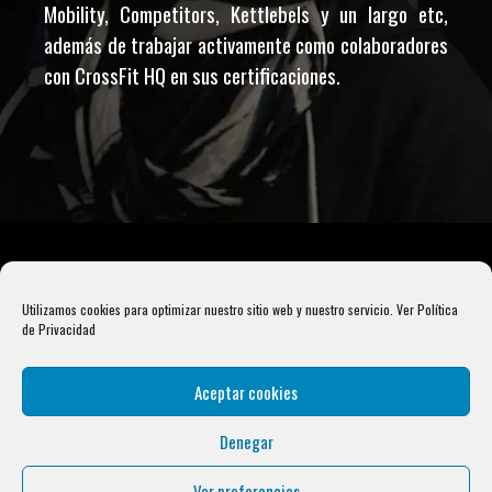
Mobility, Competitors, Kettlebels y un largo etc,
además de trabajar activamente como colaboradores
con CrossFit HQ en sus certificaciones.
Utilizamos cookies para optimizar nuestro sitio web y nuestro servicio.
Ver Política
de Privacidad
Aceptar cookies
Denegar
Rebel Barbell S.L. B66099904 Pasaje Rustullet 18, 08041 (Barcelona)
info@condalcrossfit.com © Copyright 2025 Condal Crossfit -
Blog
-
Política de
Ver preferencias