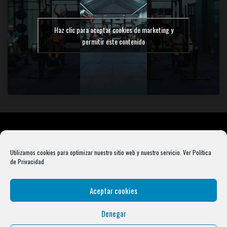
Haz clic para aceptar cookies de marketing y
permitir este contenido
Utilizamos cookies para optimizar nuestro sitio web y nuestro servicio.
Ver Política
de Privacidad
Aceptar cookies
Denegar
Rebel Barbell S.L. B66099904 Pasaje Rustullet 18, 08041 (Barcelona)
info@condalcrossfit.com © Copyright 2025 Condal Crossfit -
Blog
-
Política de